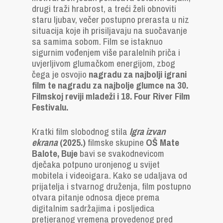
drugi traži hrabrost, a treći želi obnoviti
staru ljubav, večer postupno prerasta u niz
situacija koje ih prisiljavaju na suočavanje
sa samima sobom. Film se istaknuo
sigurnim vođenjem više paralelnih priča i
uvjerljivom glumačkom energijom, zbog
čega je osvojio
nagradu za najbolji igrani
film te nagradu za najbolje glumce na 30.
Filmskoj reviji mladeži i 18. Four River Film
Festivalu.
Kratki film
slobodnog stila
Igra izvan
ekrana
(2025.)
filmske skupine
OŠ Mate
Balote, Buje
bavi se svakodnevicom
dječaka potpuno uronjenog u svijet
mobitela i videoigara. Kako se udaljava od
prijatelja i stvarnog druženja, film postupno
otvara pitanje odnosa djece prema
digitalnim sadržajima i posljedica
pretjeranog vremena provedenog pred