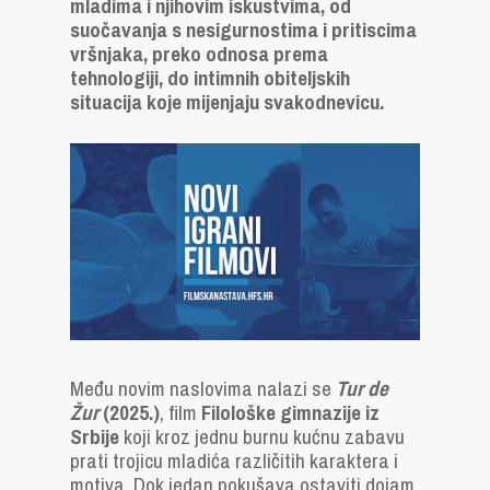
mladima i njihovim iskustvima, od
suočavanja s nesigurnostima i pritiscima
vršnjaka, preko odnosa prema
tehnologiji, do intimnih obiteljskih
situacija koje mijenjaju svakodnevicu.
Među novim naslovima nalazi se
Tur de
Žur
(2025.)
, film
Filološke gimnazije iz
Srbije
koji kroz jednu burnu kućnu zabavu
prati trojicu mladića različitih karaktera i
motiva. Dok jedan pokušava ostaviti dojam,