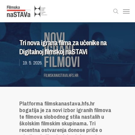
Tri nova igrana filma za učenike na
Digitalnoj filmskoj naSTAVi
19. 5. 2026.
Platforma filmskanastava.hfs.hr
bogatija je za novi izbor igranih filmova
te filmova slobodnog stila nastalih u
školskim filmskim skupinama. Tri
recentna ostvarenja donose priče o