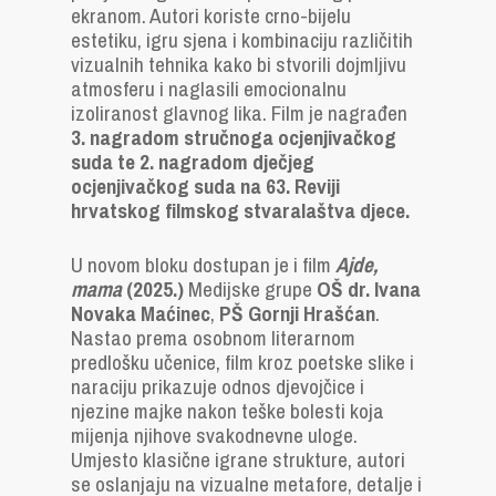
ekranom. Autori koriste crno-bijelu
estetiku, igru sjena i kombinaciju različitih
vizualnih tehnika kako bi stvorili dojmljivu
atmosferu i naglasili emocionalnu
izoliranost glavnog lika. Film je nagrađen
3. nagradom stručnoga ocjenjivačkog
suda te 2. nagradom dječjeg
ocjenjivačkog suda na 63. Reviji
hrvatskog filmskog stvaralaštva djece.
U novom bloku dostupan je i film
Ajde,
mama
(2025.)
Medijske grupe
OŠ dr. Ivana
Novaka Maćinec
,
PŠ Gornji Hrašćan
.
Nastao prema osobnom literarnom
predlošku učenice, film kroz poetske slike i
naraciju prikazuje odnos djevojčice i
njezine majke nakon teške bolesti koja
mijenja njihove svakodnevne uloge.
Umjesto klasične igrane strukture, autori
se oslanjaju na vizualne metafore, detalje i