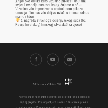
grupe oko odluka kako vizualno prikazati unutarnji
svijet i emocije naratora kojeg čujemo u off-u.
Vizualno vrlo impresivan u apstraktnom prikazu
emocija, film nas vrlo dirljivo uvlači u intiman odnos
mame i kćeri.
1. nagrada stručnoga ocjenjivačkog suda (63.
Revija hrvatskog filmskog stvaralaštva djece)
© Filmska naSTAVa 2026.
Zabranjeno je neovlašteno kopiranje ili distribuiranje dijelova ili
cijelog projekta. Projekt podliježe Zakonu o autorskom pravu i
srodnim pravima. Vlasnik autorskih prava je Hrvatski filmski savez.