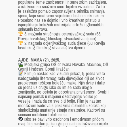
popularne teme zasićenosti internetskim sadržajem,
a istaknuo se snažnim crno-bijelim vizualima. Za to
je zaslužna pomalo zapostavljena tehnika snimanja
sjena, koju smatramo vrijednim i hrabrim iskorakom.
Posebno nas se dojmio i vrlo kreativan pristup u
ispreplitanju kolažnih materijala, crteža i glumačkih,
snimanih kadrova.
3. nagrada stručnoga ocjenjivačkog suda (63.
Revija hrvatskog filmskog stvaralaštva djece)
2. nagrada ocjenjivačkog suda djece (63. Revija
hrvatskog filmskog stvaralaštva djece)
AJDE, MAMA (2′), 2025.
Medijska grupa OŠ dr. Ivana Novaka, Macinec, OŠ
Gornji Hrašćan, Gornji Hrašćan
Film je nastao kao vizualni prikaz, tj. jedna vrsta
nadogradnje literarnog rada djevojčice čiji se život
preokrenuo teškom bolešću majke. Njih dvije i dalje
su jedna uz drugu iako su im se sada uloge
zamijenile, no ostala je obostrana privrženost. Svaki i
najmanji pomak u majčinu ozdravljenju veliko je
veselje i nada da će sve biti bolje. Film je nastao
montažom kadrova s prikazima različitih uzoraka koji
simboliziraju unutarnje stanje naratorice. Kadrovi su
snimani mobilnim telefonima.
Iako se bavi vrlo osobnom i emotivnom pričom,
ovaj film nastao je kao grupni radi i istraživanje cijele