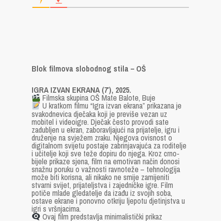
Blok filmova slobodnog stila – OŠ
IGRA IZVAN EKRANA (7′), 2025.
Filmska skupina OŠ Mate Balote, Buje
U kratkom filmu “Igra izvan ekrana” prikazana je
svakodnevica dječaka koji je previše vezan uz
mobitel i videoigre. Dječak često provodi sate
zadubljen u ekran, zaboravljajući na prijatelje, igru i
druženje na svježem zraku. Njegova ovisnost o
digitalnom svijetu postaje zabrinjavajuća za roditelje
i učitelje koji sve teže dopiru do njega. Kroz crno-
bijele prikaze sjena, film na emotivan način donosi
snažnu poruku o važnosti ravnoteže – tehnologija
može biti korisna, ali nikako ne smije zamijeniti
stvarni svijet, prijateljstva i zajedničke igre. Film
potiče mlade gledatelje da izađu iz svojih soba,
ostave ekrane i ponovno otkriju ljepotu djetinjstva u
igri s vršnjacima.
Ovaj film predstavlja minimalistički prikaz